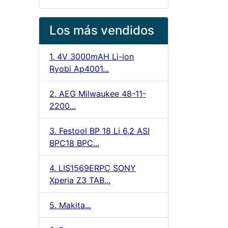
Los más vendidos
1. 4V 3000mAH Li-ion
Ryobi Ap4001...
2. AEG Milwaukee 48-11-
2200...
3. Festool BP 18 Li 6,2 ASI
BPC18 BPC...
4. LIS1569ERPC SONY
Xperia Z3 TAB...
5. Makita...