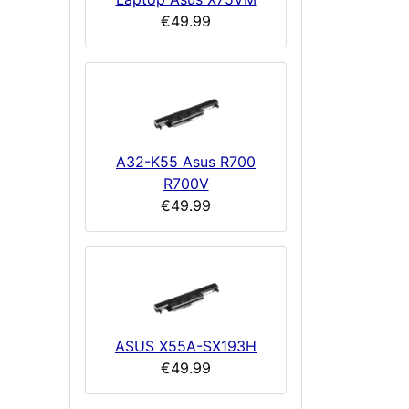
€49.99
A32-K55 Asus R700
R700V
€49.99
ASUS X55A-SX193H
€49.99