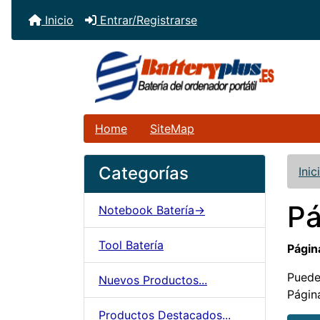
Inicio
Entrar/Registrarse
Home
SiteMap
Categorías
Inic
Pá
Notebook Batería->
Tool Batería
Página
Puede
Nuevos Productos...
Págin
Productos Destacados...