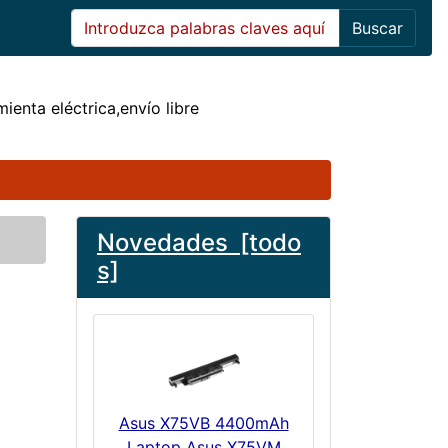
Buscar
mienta eléctrica,envío libre
Novedades [todo
s]
Asus X75VB 4400mAh
Laptop Asus X75VM