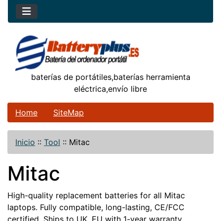
baterías de portátiles,baterías herramienta
eléctrica,envío libre
Home
SiteMap
Inicio
::
Tool
::
Mitac
Mitac
High-quality replacement batteries for all Mitac
laptops. Fully compatible, long-lasting, CE/FCC
certified. Ships to UK, EU with 1-year warranty.