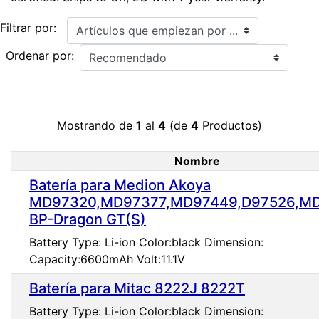
Artículos que empiezan por ...
Filtrar por:
Ordenar por:
Mostrando de
1
al
4
(de
4
Productos)
Nombre
Imagen
Batería para Medion Akoya
MD97320,MD97377,MD97449,D97526,M
BP-Dragon GT(S)
Battery Type: Li-ion Color:black Dimension:
Capacity:6600mAh Volt:11.1V
Batería para Mitac 8222J 8222T
Battery Type: Li-ion Color:black Dimension: