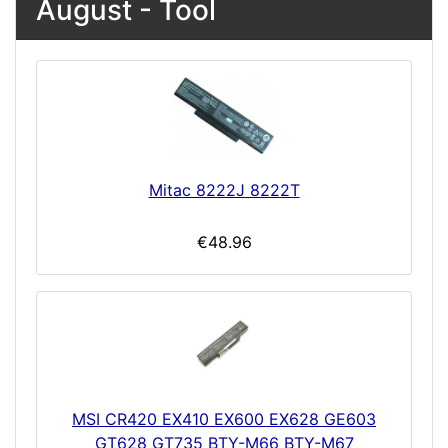
August - Tool
Mitac 8222J 8222T
€48.96
MSI CR420 EX410 EX600 EX628 GE603
GT628 GT735 BTY-M66 BTY-M67