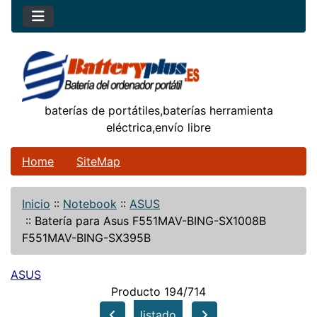
baterías de portátiles,baterías herramienta
eléctrica,envío libre
Home
SiteMap
Inicio
::
Notebook
::
ASUS
::
Batería para Asus F551MAV-BING-SX1008B
F551MAV-BING-SX395B
ASUS
Producto 194/714
listado