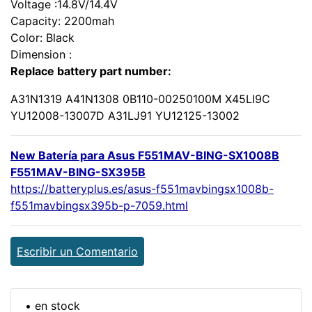
Voltage :14.8V/14.4V
Capacity: 2200mah
Color: Black
Dimension :
Replace battery part number:
A31N1319 A41N1308 0B110-00250100M X45LI9C
YU12008-13007D A31LJ91 YU12125-13002
New Batería para Asus F551MAV-BING-SX1008B
F551MAV-BING-SX395B
https://batteryplus.es/asus-f551mavbingsx1008b-
f551mavbingsx395b-p-7059.html
Escribir un Comentario
• en stock