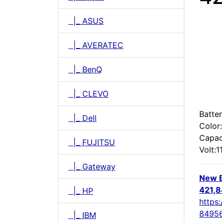
|_ ASUS
|_ AVERATEC
|_ BenQ
|_ CLEVO
Batter
|_ Dell
Color
Capac
|_ FUJITSU
Volt:1
|_ Gateway
New B
421,
|_ HP
https:
84956
|_ IBM