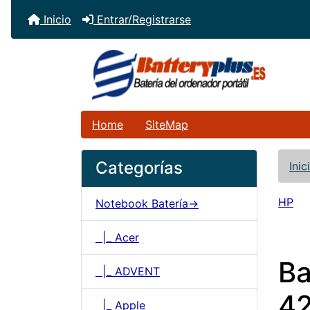
Inicio
Entrar/Registrarse
Home
SiteMap
Categorías
Inic
HP
Notebook Batería->
|_ Acer
Ba
|_ ADVENT
4
|_ Apple