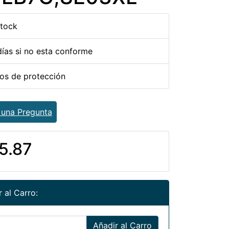
stock
días si no esta conforme
ños de protección
 una Pregunta
5.87
 al Carro:
Añadir al Carro