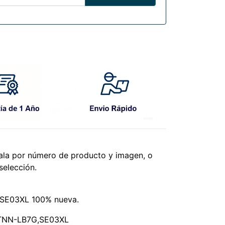
árala por número de producto y imagen, o
selección.
,SE03XL 100% nueva.
STNN-LB7G,SE03XL