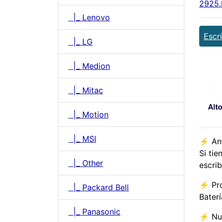
2925.
|_ Lenovo
Escr
|_ LG
|_ Medion
|_ Mitac
|_ Motion
|_ MSI
⚡️ An
Si ti
|_ Other
escri
⚡️ Pr
|_ Packard Bell
Bater
|_ Panasonic
⚡️ Nu