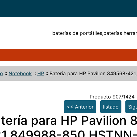
baterías de portátiles,baterías herra
io
::
Notebook
::
HP
::
Batería para HP Pavilion 849568-4
Producto 907/1424
<< Anterior
listado
Sig
tería para HP Pavilion
21,849988-850,HSTNN