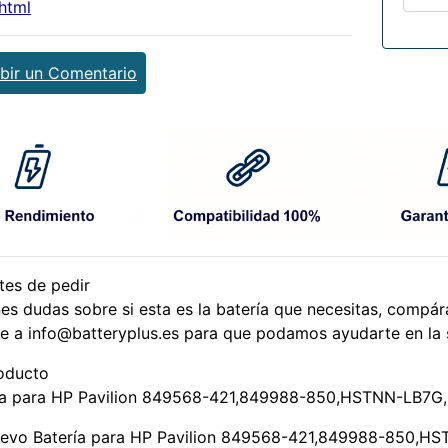
html
ibir un Comentario
tes de pedir
enes dudas sobre si esta es la batería que necesitas, comp
be a info@batteryplus.es para que podamos ayudarte en la 
oducto
ía para HP Pavilion 849568-421,849988-850,HSTNN-LB7G
evo Batería para HP Pavilion 849568-421,849988-850,H