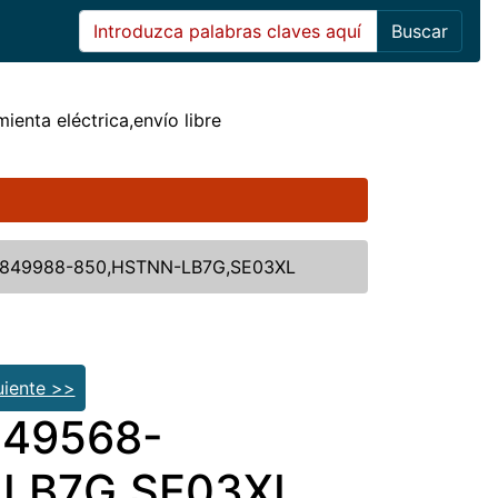
Buscar
mienta eléctrica,envío libre
21,849988-850,HSTNN-LB7G,SE03XL
uiente >>
 849568-
-LB7G,SE03XL