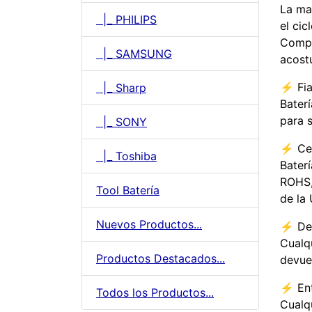
La ma
|_ PHILIPS
el ci
Compr
|_ SAMSUNG
acostu
⚡️ Fi
|_ Sharp
Bater
para s
|_ SONY
⚡️ Ce
|_ Toshiba
Bater
ROHS,
Tool Batería
de la 
Nuevos Productos...
⚡️ De
Cualq
Productos Destacados...
devue
⚡️ En
Todos los Productos...
Cualq