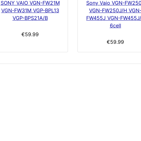
SONY VAIO VGN-FW21M
Sony Vaio VGN-FW25
VGN-FW31M VGP-BPL13
VGN-FW250J/H VGN
VGP-BPS21A/B
FW455J VGN-FW455J
6cell
€59.99
€59.99