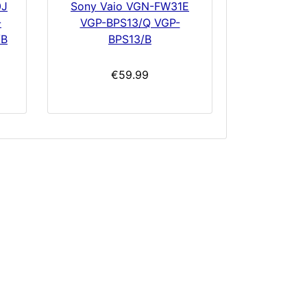
0J
Sony Vaio VGN-FW31E
-
VGP-BPS13/Q VGP-
/B
BPS13/B
€59.99