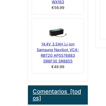
WX163
€56.99
14.4V 3.5AH Li-ion
Samsung Navibot VCA-
RBT20 AP5576883
SR8F30 SR8855
€49.99
Comentarios [tod
os]