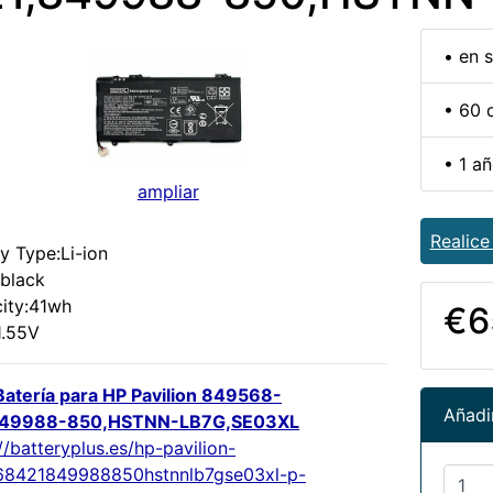
• en 
• 60 
• 1 a
ampliar
Realice
y Type:Li-ion
:black
ity:41wh
€6
1.55V
atería para HP Pavilion 849568-
Añadir
849988-850,HSTNN-LB7G,SE03XL
//batteryplus.es/hp-pavilion-
8421849988850hstnnlb7gse03xl-p-