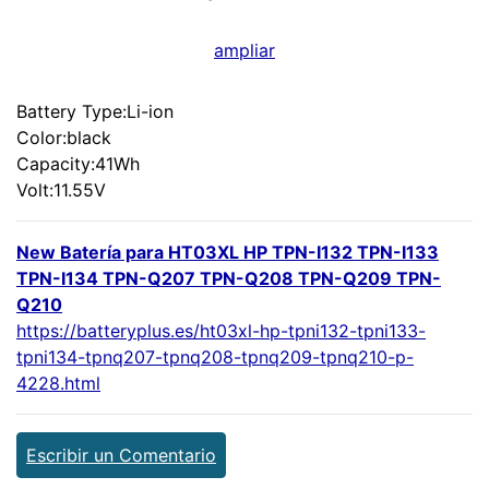
ampliar
Battery Type:Li-ion
Color:black
Capacity:41Wh
Volt:11.55V
New Batería para HT03XL HP TPN-I132 TPN-I133
TPN-I134 TPN-Q207 TPN-Q208 TPN-Q209 TPN-
Q210
https://batteryplus.es/ht03xl-hp-tpni132-tpni133-
tpni134-tpnq207-tpnq208-tpnq209-tpnq210-p-
4228.html
Escribir un Comentario