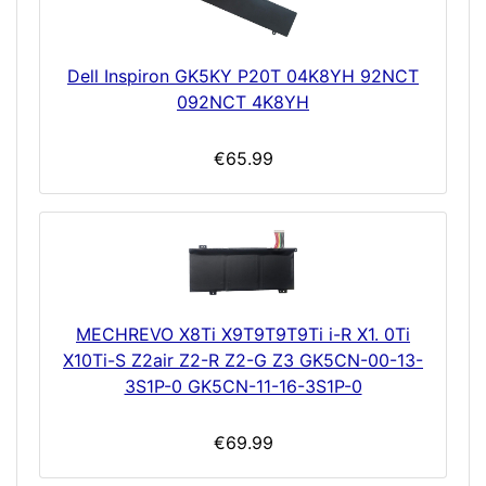
Dell Inspiron GK5KY P20T 04K8YH 92NCT
092NCT 4K8YH
€65.99
MECHREVO X8Ti X9T9T9T9Ti i-R X1. 0Ti
X10Ti-S Z2air Z2-R Z2-G Z3 GK5CN-00-13-
3S1P-0 GK5CN-11-16-3S1P-0
€69.99