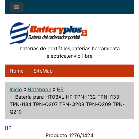
baterías de portátiles,baterías herramienta
eléctrica,envío libre
Home
SiteMap
Inicio
::
Notebook
::
HP
::
Batería para HT03XL HP TPN-I132 TPN-I133
TPN-I134 TPN-Q207 TPN-Q208 TPN-Q209 TPN-
Q210
HP
Producto 1276/1424