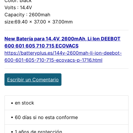
Color: black
Volts : 14.4V
Capacity : 2600mah
size:69.40 x 37.00 x 37.00mm
New Batería para 14.4V, 2600mAh, Li Ion DEEBOT
600 601 605 710 715 ECOVACS
https://batteryplus.es/144v-2600mah-li-ion-deebot-
600-601-605-710-715-ecovacs-p-1716.html
Escribir un Comentario
• en stock
• 60 días si no esta conforme
• 1 años de protección