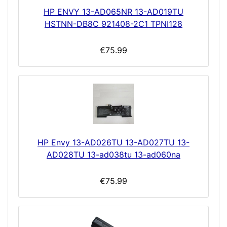
HP ENVY 13-AD065NR 13-AD019TU
HSTNN-DB8C 921408-2C1 TPNI128
€75.99
HP Envy 13-AD026TU 13-AD027TU 13-
AD028TU 13-ad038tu 13-ad060na
€75.99